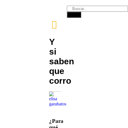
Y
si
saben
que
corro
¿Para
qué,