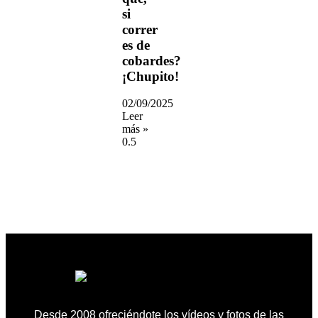
si
correr
es de
cobardes?
¡Chupito!
02/09/2025
Leer
más »
Desde 2008 ofreciéndote los vídeos y fotos de las