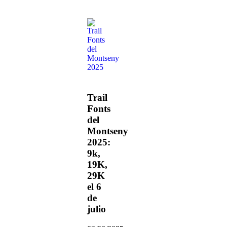
Trail
Fonts
del
Montseny
2025:
9k,
19K,
29K
el 6
de
julio