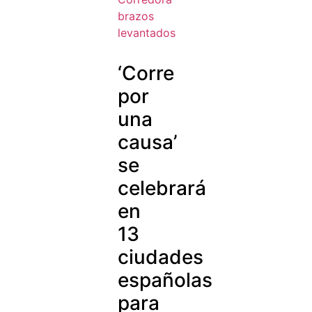
‘Corre
por
una
causa’
se
celebrará
en
13
ciudades
españolas
para