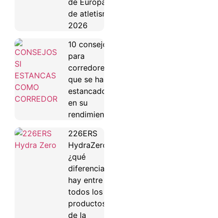
de Europa
de atletismo
2026
10 consejos
para
corredores
que se han
estancado
en su
rendimiento
226ERS
HydraZero:
¿qué
diferencias
hay entre
todos los
productos
de la