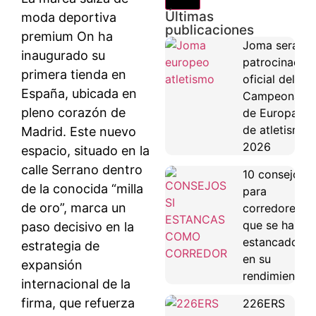
Últimas
moda deportiva
publicaciones
premium On ha
Joma será
inaugurado su
patrocinador
primera tienda en
oficial del
España, ubicada en
Campeonato
pleno corazón de
de Europa
de atletismo
Madrid. Este nuevo
2026
espacio, situado en la
calle Serrano dentro
10 consejos
de la conocida “milla
para
de oro”, marca un
corredores
que se han
paso decisivo en la
estancado
estrategia de
en su
expansión
rendimiento
internacional de la
firma, que refuerza
226ERS