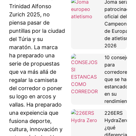
Joma será
Trinidad Alfonso
patrocinador
Zurich 2025, no
oficial del
piensa pasar de
Campeonato
puntillas por la ciudad
de Europa
de atletismo
del Túria y su
2026
maratón. La marca
ha preparado una
10 consejos
serie de propuestas
para
que va más allá de
corredores
que se han
regalar la camiseta
estancado
del corredor o poner
en su
su logo en arcos y
rendimiento
vallas. Ha preparado
una expeiencia que
226ERS
HydraZero:
fusiona deporte,
¿qué
cultura, innovación y
diferencias