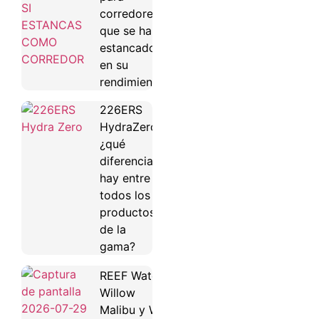
corredores
que se han
estancado
en su
rendimiento
226ERS
HydraZero:
¿qué
diferencias
hay entre
todos los
productos
de la
gama?
REEF Water
Willow
Malibu y Water