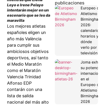
publicaciones
Loyo e Irene Pelayo
Europeo de
intentarán mejor en un
Atletismo
escenario que se les da
Birmingham
maravilla
2026:
Los mejores atletas
calendario,
españoles eligen un
horarios y
año más València
dónde
para cumplir sus
verlo por
ambiciosos objetivos
televisión
deportivos, así tanto
Joma exhibe
el Medio Maratón
su potencial
como el Maratón
internacional
Valencia Trinidad
en el
Alfonso EDP
Europeo de
contarán con una
Atletismo de
lista de salida
Birmingham
2026
nacional del más alto