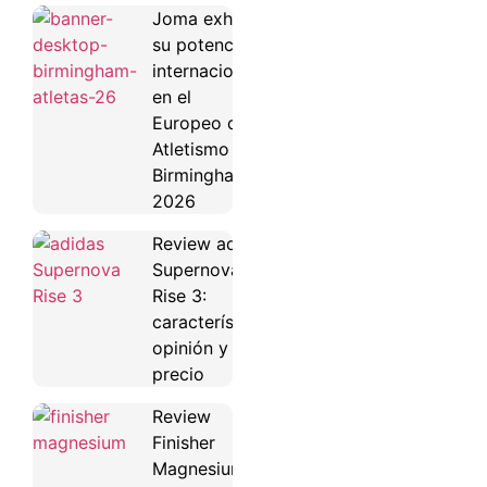
Joma exhibe
su potencial
internacional
en el
Europeo de
Atletismo de
Birmingham
2026
Review adidas
Supernova
Rise 3:
características,
opinión y
precio
Review
Finisher
Magnesium: