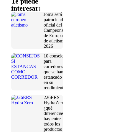
Te puede
interesar:
Joma será
patrocinador
oficial del
Campeonato
de Europa
de atletismo
2026
10 consejos
para
corredores
que se han
estancado
en su
rendimiento
226ERS
HydraZero:
¿qué
diferencias
hay entre
todos los
productos