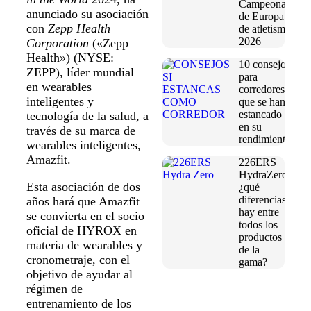
Campeonato
anunciado su asociación
de Europa
con
Zepp Health
de atletismo
2026
Corporation
(«Zepp
Health») (NYSE:
10 consejos
ZEPP), líder mundial
para
en wearables
corredores
inteligentes y
que se han
estancado
tecnología de la salud, a
en su
través de su marca de
rendimiento
wearables inteligentes,
Amazfit.
226ERS
HydraZero:
Esta asociación de dos
¿qué
diferencias
años hará que Amazfit
hay entre
se convierta en el socio
todos los
oficial de HYROX en
productos
materia de wearables y
de la
cronometraje, con el
gama?
objetivo de ayudar al
régimen de
entrenamiento de los