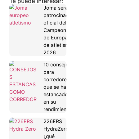
Te puede interesar:
Joma será
patrocinador
oficial del
Campeonato
de Europa
de atletismo
2026
10 consejos
para
corredores
que se han
estancado
en su
rendimiento
226ERS
HydraZero:
¿qué