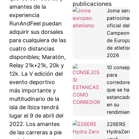
publicaciones
amantes de la
Joma será
experiencia
patrocinador
RunAndFeel puedan
oficial del
adquirir sus dorsales
Campeonato
para cualquiera de las
de Europa
de atletismo
cuatro distancias
2026
disponibles; Maratón,
Relay 21k+21k, 20k y
10 consejos
12k. La V edición del
para
evento deportivo
corredores
que se han
más importante y
estancado
multitudinario de la
en su
isla de Ibiza tendrá
rendimiento
lugar el 9 de abril del
2022. Los amantes
226ERS
HydraZero:
de las carreras a pie
¿qué