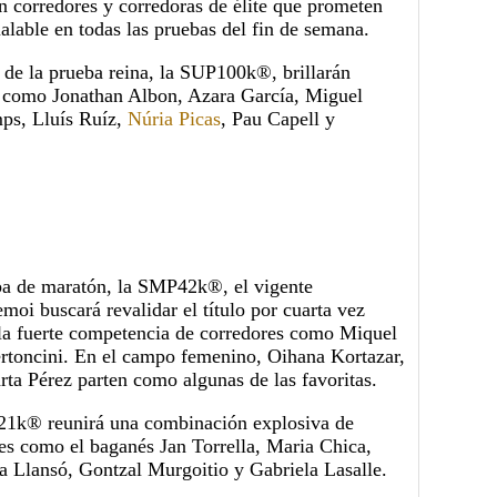
n corredores y corredoras de élite que prometen
alable en todas las pruebas del fin de semana.
a de la prueba reina, la SUP100k®, brillarán
 como Jonathan Albon, Azara García, Miguel
ps, Lluís Ruíz,
Núria Picas
, Pau Capell y
ba de maratón, la SMP42k®, el vigente
oi buscará revalidar el título por cuarta vez
 la fuerte competencia de corredores como Miquel
rtoncini. En el campo femenino, Oihana Kortazar,
rta Pérez parten como algunas de las favoritas.
21k® reunirá una combinación explosiva de
res como el baganés Jan Torrella, Maria Chica,
ia Llansó, Gontzal Murgoitio y Gabriela Lasalle.