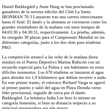
Daniel Bækkegård y Anne Haug se han proclamado
ganadores de la novena edición del Club La Santa
IRONMAN 70.3 Lanzarote tras una carrera emocionante
hasta el final. El danés y la alemana se coronaron como los
grandes triunfadores de la mañana con unos tiempos de
04:03:30 y 04:30:31, respectivamente. La prueba, además,
ha otorgado 30 plazas para el Campeonato Mundial en las
diferentes categorías, junto a los dos
slots
para triatletas
PRO.
La competición arrancó a las ocho de la mañana (hora
insular) en el Puerto Deportivo Marina Rubicón con un
recuerdo especial para La Palma y sus habitantes en estos
difíciles momentos. Los 670 triatletas se lanzaron al agua
para abordar los 1,9 kilómetros que debían recorrer a nado.
En este primer tramo, el eslovaco Richard Varga se agarró
al primer puesto y salió del agua en Playa Dorada como
líder provisional, seguido de cerca por el danés
Bækkegård. La británica India Lee hizo lo mismo en
categoría femenina, si bien su distancia respecto a su
principal perseguidora era aún mayor.