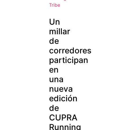
Un
millar
de
corredores
participan
en
una
nueva
edición
de
CUPRA
Running