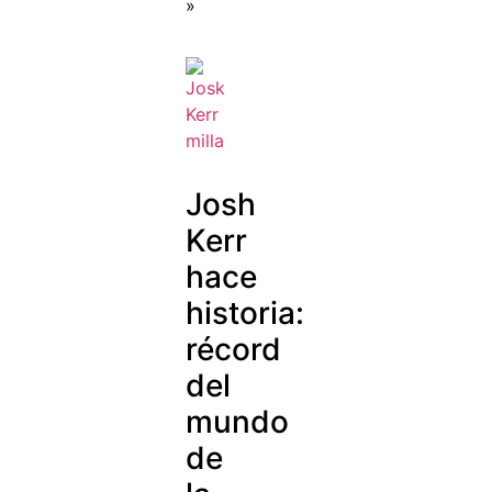
»
Josh
Kerr
hace
historia:
récord
del
mundo
de