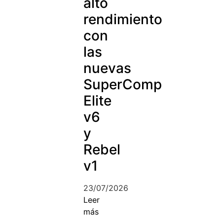
alto
rendimiento
con
las
nuevas
SuperComp
Elite
v6
y
Rebel
v1
23/07/2026
Leer
más