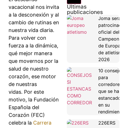
Últimas
vacacional nos invita
publicaciones
a la desconexión y al
Joma será
cambio de rutinas en
patrocinador
nuestra vida diaria.
oficial del
Para volver con
Campeonato
fuerza a la dinámica,
de Europa
de atletismo
qué mejor manera
2026
que movernos por la
salud de nuestro
10 consejos
corazón, ese motor
para
de nuestras
corredores
que se han
vidas. Por este
estancado
motivo, la Fundación
en su
Española del
rendimiento
Corazón (FEC)
celebra la
Carrera
226ERS