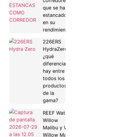
corredores
que se han
estancado
en su
rendimiento
226ERS
HydraZero:
¿qué
diferencias
hay entre
todos los
productos
de la
gama?
REEF Water
Willow
Malibu y Water
Willow Maya